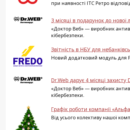
при наявності ІТС Ретро відповід
3 місяці в подарунок до нової 
«Доктор Веб» — виробник антивір
кібербезпеки.
Звітність в НБУ для небанківс
Новий додатковий модуль для FR
Dr.Web дарує 4 місяці захисту
«Доктор Веб» — виробник антивір
кібербезпеки.
Графік роботи компанії «Альфа
Від усього колективу нашої ком