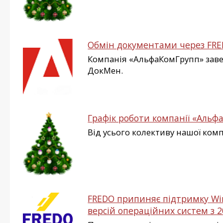
Обмін документами через FR
Компанія «АльфаКомГрупп» зав
ДокМен.
Графік роботи компанії «Альфа
Від усього колективу нашої ком
FREDO припиняє підтримку Win
версій операційних систем з 2