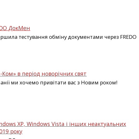
EDO ДокМен
ершила тестування обміну документами через FREDO
-Ком» в період новорічних свят
панії ми хочемо привітати вас з Новим роком!
dows XP, Windows Vista і інших неактуальних
019 року