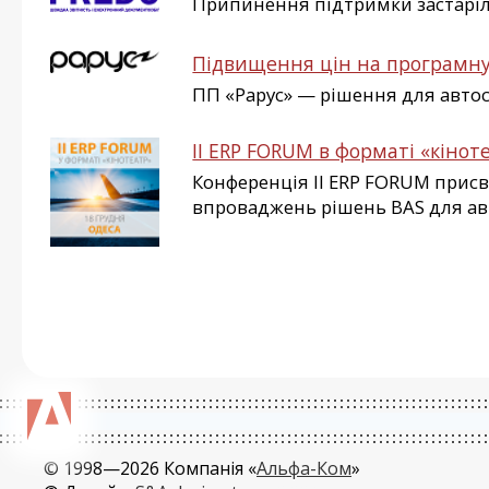
Припинення підтримки застарі
Підвищення цін на програмну
ПП «Рарус» — рішення для автос
ІІ ERP FORUM в форматі «кіноте
Конференція II ERP FORUM присв
впроваджень рішень BAS для ав
© 1998—2026 Компанія «
Альфа-Ком
»