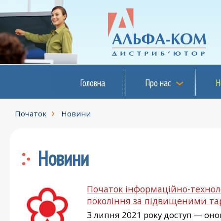
Головна
Про нас
Н
Початок
Новини
Новини
Початок інформаційно-технол
покоління за підвищеними та
З липня 2021 року доступ — он