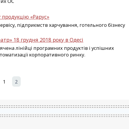
лих ОС
 продукцію «Рарус»
ервісу, підприємств харчування, готельного бізнесу
атр» 18 грудня 2018 року в Одесі
ячена лінійці програмних продуктів і успішних
томатизації корпоративного ринку.
1
2