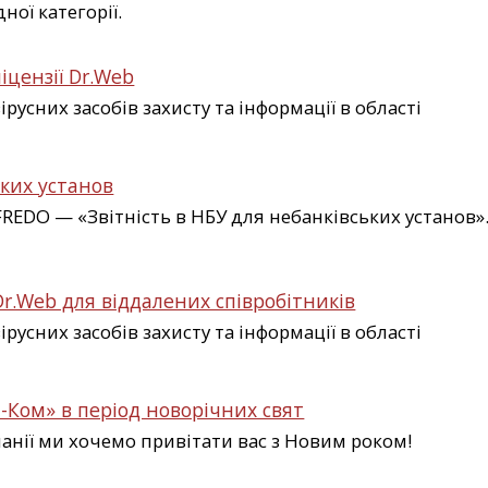
ної категорії.
ліцензії Dr.Web
усних засобів захисту та інформації в області
ьких установ
EDO — «Звітність в НБУ для небанківських установ»
 Dr.Web для віддалених співробітників
усних засобів захисту та інформації в області
-Ком» в період новорічних свят
панії ми хочемо привітати вас з Новим роком!