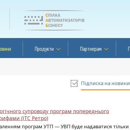
овини
Продукти
Партнерам
Підписка на новин
огічного супроводу програм попереднього
рифами (ІТС Ретро)
овленням програм УТП — УВП буде надаватися тільки