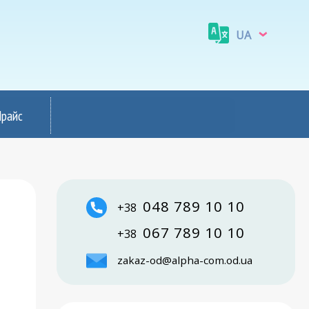
UA
Прайс
и
048 789 10 10
+38
067 789 10 10
+38
zakaz-od@alpha-com.od.ua