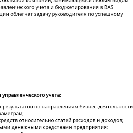
чень большой компании, занимающейся любым видом
равленческого учета и бюджетирования в BAS
ации облегчат задачу руководителя по успешному
управленческого учета:
результатов по направлениям бизнес-деятельности
раметрам;
едств относительно статей расходов и доходов;
ными денежными средствами предприятия;