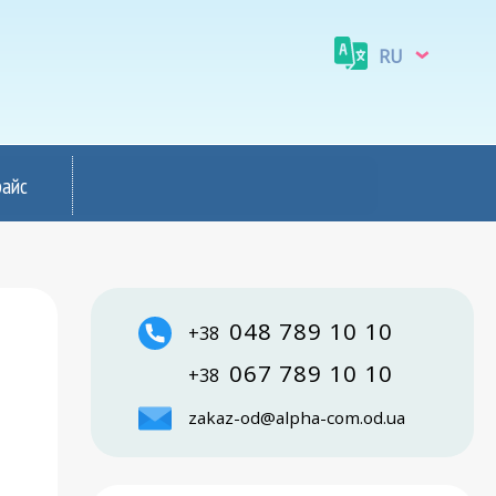
RU
райс
048 789 10 10
+38
067 789 10 10
+38
zakaz-od@alpha-com.od.ua